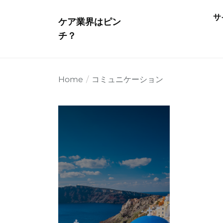
Skip
サ
to
ケア業界はピン
the
チ？
content
Home
コミュニケーション